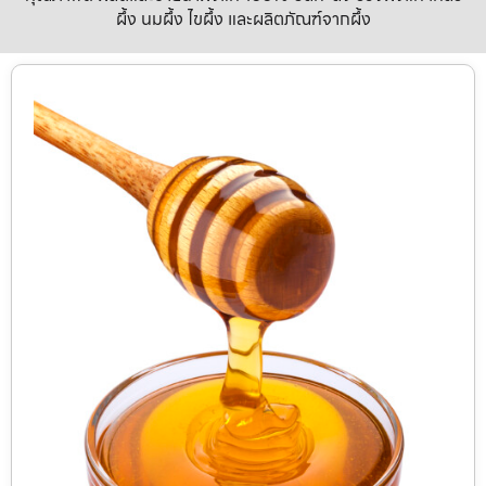
ผึ้ง นมผึ้ง ไขผึ้ง และผลิตภัณฑ์จากผึ้ง