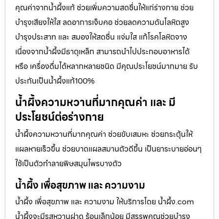
คุณค่าจากน้ำผึ้งแท้ ช่วยเพิ่มความสดชื่นให้แก่ร่างกาย ช่วย
บำรุงเสียงให้ใส ลดอาการเจ็บคอ ช่วยลดความดันโลหิตสูง
บำรุงประสาท และ สมองให้สดชื่น แจ่มใส แก้โรคโลหิตจาง
เนื่องจากน้ำผึ้งมีธาตุเหล็ก สามารถนำไปประกอบอาหารได้
หรือ เครื่องดื่มได้หลากหลายชนิด มีคุณประโยชน์มากมาย รับ
ประกันเป็นน้ำผึ้งแท้100%
น้ำผึ้งความหวานที่มากคุณค่า และ มี
ประโยชน์ต่อร่างกาย
น้ำผึ้งความหวานที่มากคุณค่า ช่วยขับเสมหะ ช่วยกระตุ้นให้
แผลหายเร็วขึ้น ช่วยบาดแผลสมานตัวดีขึ้น เป็นยาระบายอ่อนๆ
ใช้เป็นตัวทำลายพิษสมุนไพรบางตัว
น้ำผึ้ง เพื่อสุขภาพ และ ความงาม
น้ำผึ้ง เพื่อสุขภาพ และ ความงาม ให้บริการโดย น้ำผึ้ง.com
น้ำผึ้งจะมีรสหวานฝาด ร้อนเล็กน้อย มีสรรพคุณช่วยบำรุง