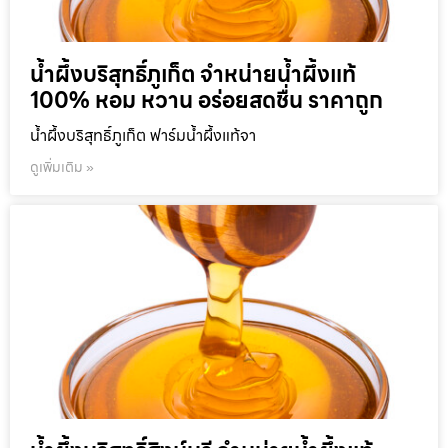
น้ำผึ้งบริสุทธิ์ภูเก็ต จำหน่ายน้ำผึ้งแท้
100% หอม หวาน อร่อยสดชื่น ราคาถูก
น้ำผึ้งบริสุทธิ์ภูเก็ต ฟาร์มน้ำผึ้งแท้จา
ดูเพิ่มเติม »