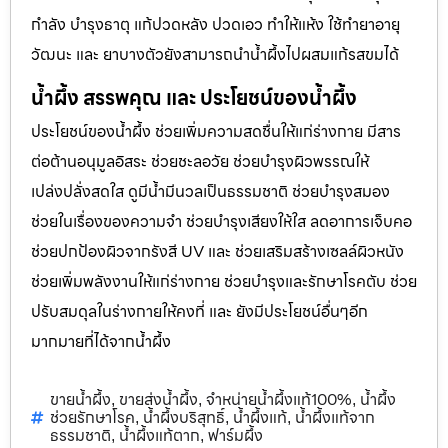
กำลัง บำรุงธาตุ แก้ปวดหลัง ปวดเอว ทำให้แห้ง ใช้ทำยาอายุ
วัฒนะ และ ยาบางตัวยังสามารถนำน้ำผึ้งไปผสมแก้รสขมได้
น้ำผึ้ง สรรพคุณ และ ประโยชน์ของน้ำผึ้ง
ประโยชน์ของน้ำผึ้ง ช่วยเพิ่มความสดชื่นให้แก่ร่างกาย มีสาร
ต่อต้านอนุมูลอิสระ ช่วยชะลอวัย ช่วยบำรุงผิวพรรณให้
เปล่งปลั่งสดใส ดูมีน้ำมีนวลเป็นธรรมชาติ ช่วยบำรุงสมอง
ช่วยในเรื่องของความจำ ช่วยบำรุงเสียงให้ใส ลดอาการเจ็บคอ
ช่วยปกป้องผิวจากรังสี UV และ ช่วยเสริมสร้างเซลล์ผิวหนัง
ช่วยเพิ่มพลังงานให้แก่ร่างกาย ช่วยบำรุงและรักษาโรคตับ ช่วย
ปรับสมดุลในร่างกายให้คงที่ และ ยังมีประโยชน์อื่นๆอีก
มากมายที่ได้จากน้ำผึ้ง
ขายน้ำผึ้ง
ขายส่งน้ำผึ้ง
จำหน่ายน้ำผึ้งแท้100%
น้ำผึ้ง
,
,
,
ช่วยรักษาโรค
น้ำผึ้งบริสุทธิ์
น้ำผึ้งแท้
น้ำผึ้งแท้จาก
,
,
,
ธรรมชาติ
น้ำผึ้งแท้ตาก
ฟาร์มผึ้ง
,
,