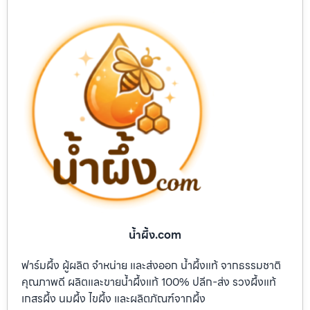
น้ำผึ้ง.com
ฟาร์มผึ้ง ผู้ผลิต จำหน่าย และส่งออก น้ำผึ้งแท้ จากธรรมชาติ
คุณภาพดี ผลิตและขายน้ำผึ้งแท้ 100% ปลีก-ส่ง รวงผึ้งแท้
เกสรผึ้ง นมผึ้ง ไขผึ้ง และผลิตภัณฑ์จากผึ้ง