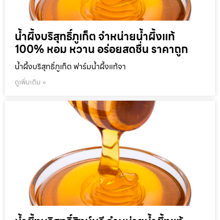
น้ำผึ้งบริสุทธิ์ภูเก็ต จำหน่ายน้ำผึ้งแท้
100% หอม หวาน อร่อยสดชื่น ราคาถูก
น้ำผึ้งบริสุทธิ์ภูเก็ต ฟาร์มน้ำผึ้งแท้จา
ดูเพิ่มเติม »