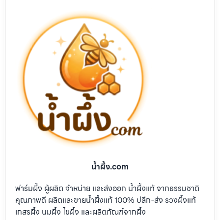
น้ำผึ้ง.com
ฟาร์มผึ้ง ผู้ผลิต จำหน่าย และส่งออก น้ำผึ้งแท้ จากธรรมชาติ
คุณภาพดี ผลิตและขายน้ำผึ้งแท้ 100% ปลีก-ส่ง รวงผึ้งแท้
เกสรผึ้ง นมผึ้ง ไขผึ้ง และผลิตภัณฑ์จากผึ้ง