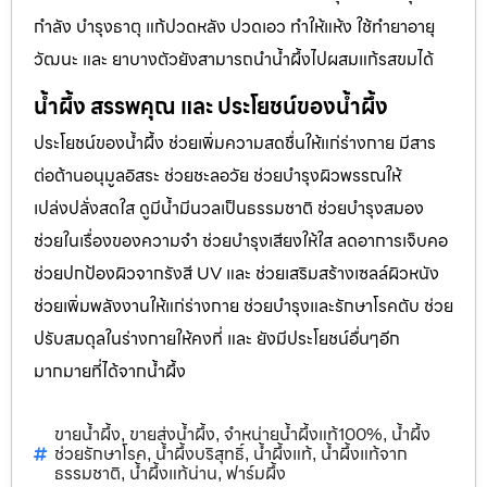
กำลัง บำรุงธาตุ แก้ปวดหลัง ปวดเอว ทำให้แห้ง ใช้ทำยาอายุ
วัฒนะ และ ยาบางตัวยังสามารถนำน้ำผึ้งไปผสมแก้รสขมได้
น้ำผึ้ง สรรพคุณ และ ประโยชน์ของน้ำผึ้ง
ประโยชน์ของน้ำผึ้ง ช่วยเพิ่มความสดชื่นให้แก่ร่างกาย มีสาร
ต่อต้านอนุมูลอิสระ ช่วยชะลอวัย ช่วยบำรุงผิวพรรณให้
เปล่งปลั่งสดใส ดูมีน้ำมีนวลเป็นธรรมชาติ ช่วยบำรุงสมอง
ช่วยในเรื่องของความจำ ช่วยบำรุงเสียงให้ใส ลดอาการเจ็บคอ
ช่วยปกป้องผิวจากรังสี UV และ ช่วยเสริมสร้างเซลล์ผิวหนัง
ช่วยเพิ่มพลังงานให้แก่ร่างกาย ช่วยบำรุงและรักษาโรคตับ ช่วย
ปรับสมดุลในร่างกายให้คงที่ และ ยังมีประโยชน์อื่นๆอีก
มากมายที่ได้จากน้ำผึ้ง
ขายน้ำผึ้ง
ขายส่งน้ำผึ้ง
จำหน่ายน้ำผึ้งแท้100%
น้ำผึ้ง
,
,
,
ช่วยรักษาโรค
น้ำผึ้งบริสุทธิ์
น้ำผึ้งแท้
น้ำผึ้งแท้จาก
,
,
,
ธรรมชาติ
น้ำผึ้งแท้น่าน
ฟาร์มผึ้ง
,
,