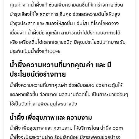
คุณค่าจากน้ำผึ้งแท้ ช่วยเพิ่มความสดชื่นให้แก่ร่างกาย ช่วย
บำรุงเสียงให้ใส ลดอาการเจ็บคอ ช่วยลดความดันโลหิตสูง
บำรุงประสาท และ สมองให้สดชื่น แจ่มใส แก้โรคโลหิตจาง
เนื่องจากน้ำผึ้งมีธาตุเหล็ก สามารถนำไปประกอบอาหารได้
หรือ เครื่องดื่มได้หลากหลายชนิด มีคุณประโยชน์มากมาย รับ
ประกันเป็นน้ำผึ้งแท้100%
น้ำผึ้งความหวานที่มากคุณค่า และ มี
ประโยชน์ต่อร่างกาย
น้ำผึ้งความหวานที่มากคุณค่า ช่วยขับเสมหะ ช่วยกระตุ้นให้
แผลหายเร็วขึ้น ช่วยบาดแผลสมานตัวดีขึ้น เป็นยาระบายอ่อนๆ
ใช้เป็นตัวทำลายพิษสมุนไพรบางตัว
น้ำผึ้ง เพื่อสุขภาพ และ ความงาม
น้ำผึ้ง เพื่อสุขภาพ และ ความงาม ให้บริการโดย น้ำผึ้ง.com
น้ำผึ้งจะมีรสหวานฝาด ร้อนเล็กน้อย มีสรรพคุณช่วยบำรุง