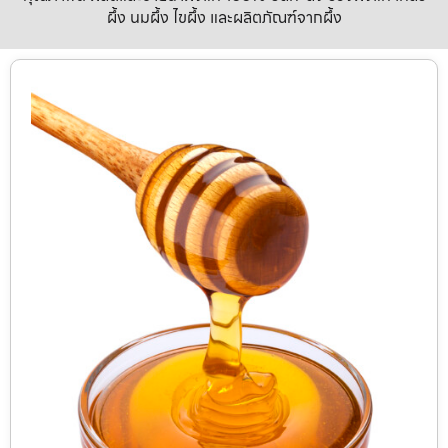
ผึ้ง นมผึ้ง ไขผึ้ง และผลิตภัณฑ์จากผึ้ง