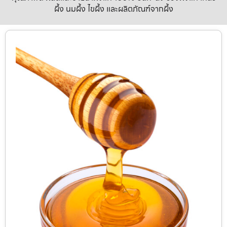
ผึ้ง นมผึ้ง ไขผึ้ง และผลิตภัณฑ์จากผึ้ง