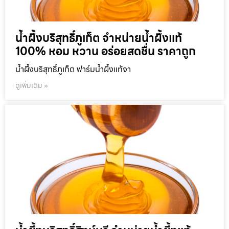
น้ำผึ้งบริสุทธิ์ภูเก็ต จำหน่ายน้ำผึ้งแท้
100% หอม หวาน อร่อยสดชื่น ราคาถูก
น้ำผึ้งบริสุทธิ์ภูเก็ต ฟาร์มน้ำผึ้งแท้จา
ดูเพิ่มเติม »