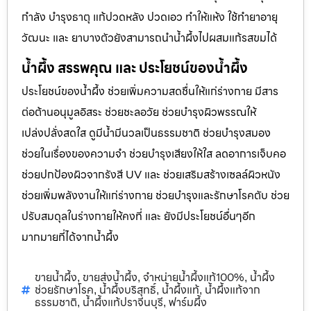
กำลัง บำรุงธาตุ แก้ปวดหลัง ปวดเอว ทำให้แห้ง ใช้ทำยาอายุ
วัฒนะ และ ยาบางตัวยังสามารถนำน้ำผึ้งไปผสมแก้รสขมได้
น้ำผึ้ง สรรพคุณ และ ประโยชน์ของน้ำผึ้ง
ประโยชน์ของน้ำผึ้ง ช่วยเพิ่มความสดชื่นให้แก่ร่างกาย มีสาร
ต่อต้านอนุมูลอิสระ ช่วยชะลอวัย ช่วยบำรุงผิวพรรณให้
เปล่งปลั่งสดใส ดูมีน้ำมีนวลเป็นธรรมชาติ ช่วยบำรุงสมอง
ช่วยในเรื่องของความจำ ช่วยบำรุงเสียงให้ใส ลดอาการเจ็บคอ
ช่วยปกป้องผิวจากรังสี UV และ ช่วยเสริมสร้างเซลล์ผิวหนัง
ช่วยเพิ่มพลังงานให้แก่ร่างกาย ช่วยบำรุงและรักษาโรคตับ ช่วย
ปรับสมดุลในร่างกายให้คงที่ และ ยังมีประโยชน์อื่นๆอีก
มากมายที่ได้จากน้ำผึ้ง
ขายน้ำผึ้ง
ขายส่งน้ำผึ้ง
จำหน่ายน้ำผึ้งแท้100%
น้ำผึ้ง
,
,
,
ช่วยรักษาโรค
น้ำผึ้งบริสุทธิ์
น้ำผึ้งแท้
น้ำผึ้งแท้จาก
,
,
,
ธรรมชาติ
น้ำผึ้งแท้ปราจีนบุรี
ฟาร์มผึ้ง
,
,