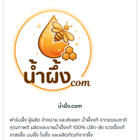
น้ำผึ้ง.com
ฟาร์มผึ้ง ผู้ผลิต จำหน่าย และส่งออก น้ำผึ้งแท้ จากธรรมชาติ
คุณภาพดี ผลิตและขายน้ำผึ้งแท้ 100% ปลีก-ส่ง รวงผึ้งแท้
เกสรผึ้ง นมผึ้ง ไขผึ้ง และผลิตภัณฑ์จากผึ้ง