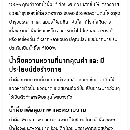
100% คุณค่าจากน้ำผึ้งแท้ ช่วยเพิ่มความสดชื่นให้แก่ร่างกาย
ช่วยบำรุงเสียงให้ใส ลดอาการเจ็บคอ ช่วยลดความดันโลหิตสูง
บำรุงประสาท และ สมองให้สดชื่น แจ่มใส แก้โรคโลหิตจาง
เนื่องจากน้ำผึ้งมีธาตุเหล็ก สามารถนำไปประกอบอาหารได้
หรือ เครื่องดื่มได้หลากหลายชนิด มีคุณประโยชน์มากมาย รับ
ประกันเป็นน้ำผึ้งแท้100%
น้ำผึ้งความหวานที่มากคุณค่า และ มี
ประโยชน์ต่อร่างกาย
น้ำผึ้งความหวานที่มากคุณค่า ช่วยขับเสมหะ ช่วยกระตุ้นให้
แผลหายเร็วขึ้น ช่วยบาดแผลสมานตัวดีขึ้น เป็นยาระบายอ่อนๆ
ใช้เป็นตัวทำลายพิษสมุนไพรบางตัว
น้ำผึ้ง เพื่อสุขภาพ และ ความงาม
น้ำผึ้ง เพื่อสุขภาพ และ ความงาม ให้บริการโดย น้ำผึ้ง.com
น้ำผึ้งจะมีรสหวานฝาด ร้อนเล็กน้อย มีสรรพคุณช่วยบำรุง