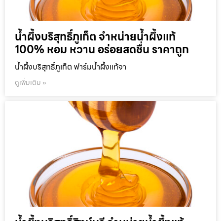
น้ำผึ้งบริสุทธิ์ภูเก็ต จำหน่ายน้ำผึ้งแท้
100% หอม หวาน อร่อยสดชื่น ราคาถูก
น้ำผึ้งบริสุทธิ์ภูเก็ต ฟาร์มน้ำผึ้งแท้จา
ดูเพิ่มเติม »