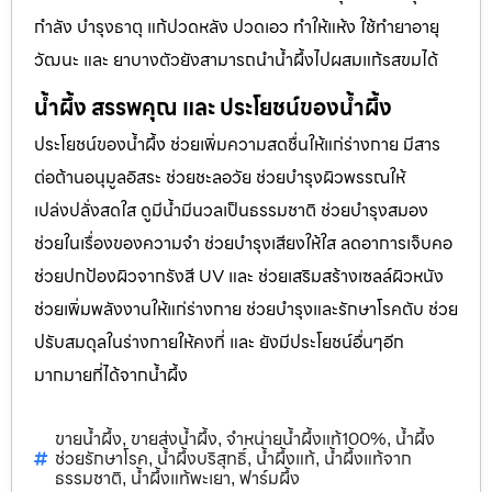
กำลัง บำรุงธาตุ แก้ปวดหลัง ปวดเอว ทำให้แห้ง ใช้ทำยาอายุ
วัฒนะ และ ยาบางตัวยังสามารถนำน้ำผึ้งไปผสมแก้รสขมได้
น้ำผึ้ง สรรพคุณ และ ประโยชน์ของน้ำผึ้ง
ประโยชน์ของน้ำผึ้ง ช่วยเพิ่มความสดชื่นให้แก่ร่างกาย มีสาร
ต่อต้านอนุมูลอิสระ ช่วยชะลอวัย ช่วยบำรุงผิวพรรณให้
เปล่งปลั่งสดใส ดูมีน้ำมีนวลเป็นธรรมชาติ ช่วยบำรุงสมอง
ช่วยในเรื่องของความจำ ช่วยบำรุงเสียงให้ใส ลดอาการเจ็บคอ
ช่วยปกป้องผิวจากรังสี UV และ ช่วยเสริมสร้างเซลล์ผิวหนัง
ช่วยเพิ่มพลังงานให้แก่ร่างกาย ช่วยบำรุงและรักษาโรคตับ ช่วย
ปรับสมดุลในร่างกายให้คงที่ และ ยังมีประโยชน์อื่นๆอีก
มากมายที่ได้จากน้ำผึ้ง
ขายน้ำผึ้ง
ขายส่งน้ำผึ้ง
จำหน่ายน้ำผึ้งแท้100%
น้ำผึ้ง
,
,
,
ช่วยรักษาโรค
น้ำผึ้งบริสุทธิ์
น้ำผึ้งแท้
น้ำผึ้งแท้จาก
,
,
,
ธรรมชาติ
น้ำผึ้งแท้พะเยา
ฟาร์มผึ้ง
,
,