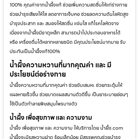
100% คุณค่าจากน้ำผึ้งแท้ ช่วยเพิ่มความสดชื่นให้แก่ร่างกาย
ช่วยบำรุงเสียงให้ใส ลดอาการเจ็บคอ ช่วยลดความดันโลหิตสูง
บำรุงประสาท และ สมองให้สดชื่น แจ่มใส แก้โรคโลหิตจาง
เนื่องจากน้ำผึ้งมีธาตุเหล็ก สามารถนำไปประกอบอาหารได้
หรือ เครื่องดื่มได้หลากหลายชนิด มีคุณประโยชน์มากมาย รับ
ประกันเป็นน้ำผึ้งแท้100%
น้ำผึ้งความหวานที่มากคุณค่า และ มี
ประโยชน์ต่อร่างกาย
น้ำผึ้งความหวานที่มากคุณค่า ช่วยขับเสมหะ ช่วยกระตุ้นให้
แผลหายเร็วขึ้น ช่วยบาดแผลสมานตัวดีขึ้น เป็นยาระบายอ่อนๆ
ใช้เป็นตัวทำลายพิษสมุนไพรบางตัว
น้ำผึ้ง เพื่อสุขภาพ และ ความงาม
น้ำผึ้ง เพื่อสุขภาพ และ ความงาม ให้บริการโดย น้ำผึ้ง.com
น้ำผึ้งจะมีรสหวานฝาด ร้อนเล็กน้อย มีสรรพคุณช่วยบำรุง