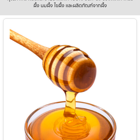
ผึ้ง นมผึ้ง ไขผึ้ง และผลิตภัณฑ์จากผึ้ง