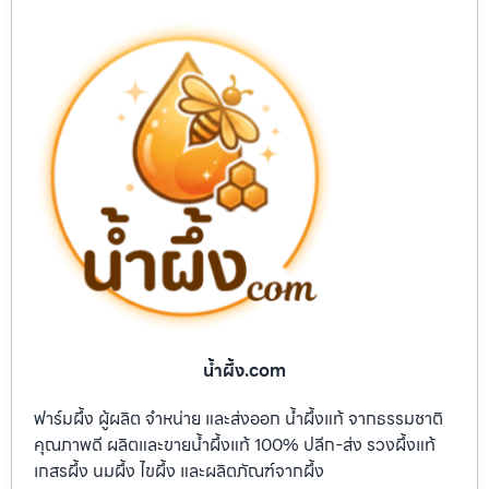
น้ำผึ้ง.com
ฟาร์มผึ้ง ผู้ผลิต จำหน่าย และส่งออก น้ำผึ้งแท้ จากธรรมชาติ
คุณภาพดี ผลิตและขายน้ำผึ้งแท้ 100% ปลีก-ส่ง รวงผึ้งแท้
เกสรผึ้ง นมผึ้ง ไขผึ้ง และผลิตภัณฑ์จากผึ้ง