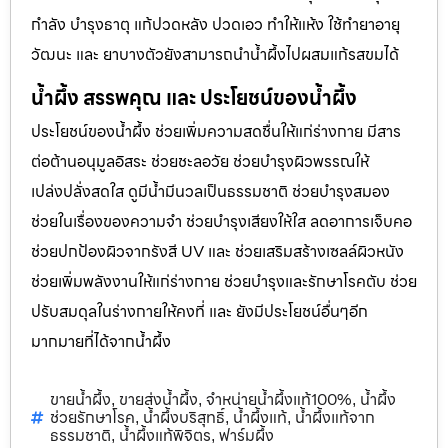
กำลัง บำรุงธาตุ แก้ปวดหลัง ปวดเอว ทำให้แห้ง ใช้ทำยาอายุ
วัฒนะ และ ยาบางตัวยังสามารถนำน้ำผึ้งไปผสมแก้รสขมได้
น้ำผึ้ง สรรพคุณ และ ประโยชน์ของน้ำผึ้ง
ประโยชน์ของน้ำผึ้ง ช่วยเพิ่มความสดชื่นให้แก่ร่างกาย มีสาร
ต่อต้านอนุมูลอิสระ ช่วยชะลอวัย ช่วยบำรุงผิวพรรณให้
เปล่งปลั่งสดใส ดูมีน้ำมีนวลเป็นธรรมชาติ ช่วยบำรุงสมอง
ช่วยในเรื่องของความจำ ช่วยบำรุงเสียงให้ใส ลดอาการเจ็บคอ
ช่วยปกป้องผิวจากรังสี UV และ ช่วยเสริมสร้างเซลล์ผิวหนัง
ช่วยเพิ่มพลังงานให้แก่ร่างกาย ช่วยบำรุงและรักษาโรคตับ ช่วย
ปรับสมดุลในร่างกายให้คงที่ และ ยังมีประโยชน์อื่นๆอีก
มากมายที่ได้จากน้ำผึ้ง
ขายน้ำผึ้ง
ขายส่งน้ำผึ้ง
จำหน่ายน้ำผึ้งแท้100%
น้ำผึ้ง
,
,
,
ช่วยรักษาโรค
น้ำผึ้งบริสุทธิ์
น้ำผึ้งแท้
น้ำผึ้งแท้จาก
,
,
,
ธรรมชาติ
น้ำผึ้งแท้พิจิตร
ฟาร์มผึ้ง
,
,