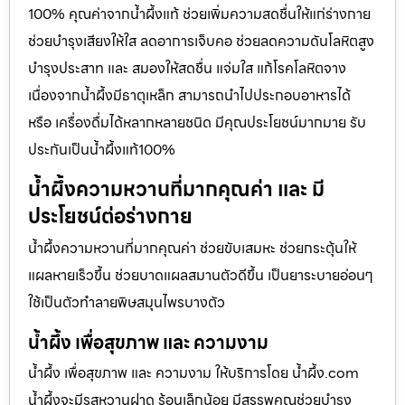
100% คุณค่าจากน้ำผึ้งแท้ ช่วยเพิ่มความสดชื่นให้แก่ร่างกาย
ช่วยบำรุงเสียงให้ใส ลดอาการเจ็บคอ ช่วยลดความดันโลหิตสูง
บำรุงประสาท และ สมองให้สดชื่น แจ่มใส แก้โรคโลหิตจาง
เนื่องจากน้ำผึ้งมีธาตุเหล็ก สามารถนำไปประกอบอาหารได้
หรือ เครื่องดื่มได้หลากหลายชนิด มีคุณประโยชน์มากมาย รับ
ประกันเป็นน้ำผึ้งแท้100%
น้ำผึ้งความหวานที่มากคุณค่า และ มี
ประโยชน์ต่อร่างกาย
น้ำผึ้งความหวานที่มากคุณค่า ช่วยขับเสมหะ ช่วยกระตุ้นให้
แผลหายเร็วขึ้น ช่วยบาดแผลสมานตัวดีขึ้น เป็นยาระบายอ่อนๆ
ใช้เป็นตัวทำลายพิษสมุนไพรบางตัว
น้ำผึ้ง เพื่อสุขภาพ และ ความงาม
น้ำผึ้ง เพื่อสุขภาพ และ ความงาม ให้บริการโดย น้ำผึ้ง.com
น้ำผึ้งจะมีรสหวานฝาด ร้อนเล็กน้อย มีสรรพคุณช่วยบำรุง