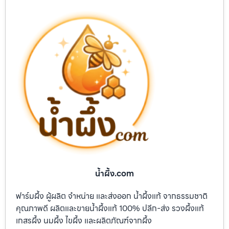
น้ำผึ้ง.com
ฟาร์มผึ้ง ผู้ผลิต จำหน่าย และส่งออก น้ำผึ้งแท้ จากธรรมชาติ
คุณภาพดี ผลิตและขายน้ำผึ้งแท้ 100% ปลีก-ส่ง รวงผึ้งแท้
เกสรผึ้ง นมผึ้ง ไขผึ้ง และผลิตภัณฑ์จากผึ้ง