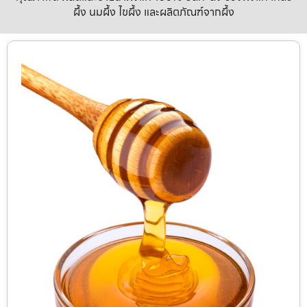
ผึ้ง นมผึ้ง ไขผึ้ง และผลิตภัณฑ์จากผึ้ง