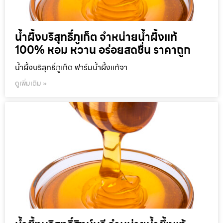
น้ำผึ้งบริสุทธิ์ภูเก็ต จำหน่ายน้ำผึ้งแท้
100% หอม หวาน อร่อยสดชื่น ราคาถูก
น้ำผึ้งบริสุทธิ์ภูเก็ต ฟาร์มน้ำผึ้งแท้จา
ดูเพิ่มเติม »