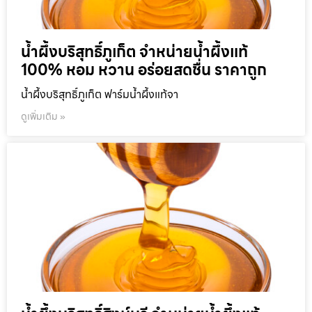
น้ำผึ้งบริสุทธิ์ภูเก็ต จำหน่ายน้ำผึ้งแท้
100% หอม หวาน อร่อยสดชื่น ราคาถูก
น้ำผึ้งบริสุทธิ์ภูเก็ต ฟาร์มน้ำผึ้งแท้จา
ดูเพิ่มเติม »