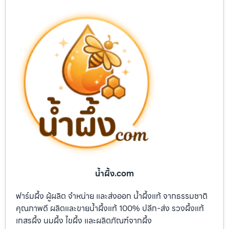
น้ำผึ้ง.com
ฟาร์มผึ้ง ผู้ผลิต จำหน่าย และส่งออก น้ำผึ้งแท้ จากธรรมชาติ
คุณภาพดี ผลิตและขายน้ำผึ้งแท้ 100% ปลีก-ส่ง รวงผึ้งแท้
เกสรผึ้ง นมผึ้ง ไขผึ้ง และผลิตภัณฑ์จากผึ้ง