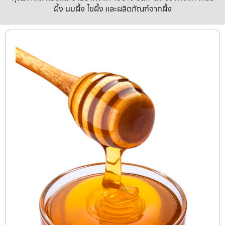
ผึ้ง นมผึ้ง ไขผึ้ง และผลิตภัณฑ์จากผึ้ง