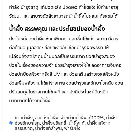
กำลัง บำรุงธาตุ แก้ปวดหลัง ปวดเอว ทำให้แห้ง ใช้ทำยาอายุ
วัฒนะ และ ยาบางตัวยังสามารถนำน้ำผึ้งไปผสมแก้รสขมได้
น้ำผึ้ง สรรพคุณ และ ประโยชน์ของน้ำผึ้ง
ประโยชน์ของน้ำผึ้ง ช่วยเพิ่มความสดชื่นให้แก่ร่างกาย มีสาร
ต่อต้านอนุมูลอิสระ ช่วยชะลอวัย ช่วยบำรุงผิวพรรณให้
เปล่งปลั่งสดใส ดูมีน้ำมีนวลเป็นธรรมชาติ ช่วยบำรุงสมอง
ช่วยในเรื่องของความจำ ช่วยบำรุงเสียงให้ใส ลดอาการเจ็บคอ
ช่วยปกป้องผิวจากรังสี UV และ ช่วยเสริมสร้างเซลล์ผิวหนัง
ช่วยเพิ่มพลังงานให้แก่ร่างกาย ช่วยบำรุงและรักษาโรคตับ ช่วย
ปรับสมดุลในร่างกายให้คงที่ และ ยังมีประโยชน์อื่นๆอีก
มากมายที่ได้จากน้ำผึ้ง
ขายน้ำผึ้ง
ขายส่งน้ำผึ้ง
จำหน่ายน้ำผึ้งแท้100%
น้ำผึ้ง
,
,
,
ช่วยรักษาโรค
น้ำผึ้งบริสุทธิ์
น้ำผึ้งแท้
น้ำผึ้งแท้จาก
,
,
,
ธรรมชาติ
น้ำผึ้งแท้ลำพูน
ฟาร์มผึ้ง
,
,