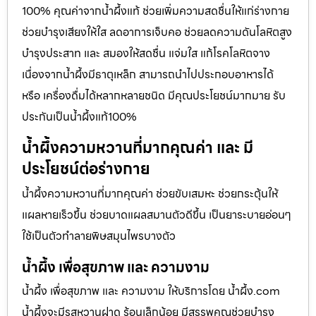
100% คุณค่าจากน้ำผึ้งแท้ ช่วยเพิ่มความสดชื่นให้แก่ร่างกาย
ช่วยบำรุงเสียงให้ใส ลดอาการเจ็บคอ ช่วยลดความดันโลหิตสูง
บำรุงประสาท และ สมองให้สดชื่น แจ่มใส แก้โรคโลหิตจาง
เนื่องจากน้ำผึ้งมีธาตุเหล็ก สามารถนำไปประกอบอาหารได้
หรือ เครื่องดื่มได้หลากหลายชนิด มีคุณประโยชน์มากมาย รับ
ประกันเป็นน้ำผึ้งแท้100%
น้ำผึ้งความหวานที่มากคุณค่า และ มี
ประโยชน์ต่อร่างกาย
น้ำผึ้งความหวานที่มากคุณค่า ช่วยขับเสมหะ ช่วยกระตุ้นให้
แผลหายเร็วขึ้น ช่วยบาดแผลสมานตัวดีขึ้น เป็นยาระบายอ่อนๆ
ใช้เป็นตัวทำลายพิษสมุนไพรบางตัว
น้ำผึ้ง เพื่อสุขภาพ และ ความงาม
น้ำผึ้ง เพื่อสุขภาพ และ ความงาม ให้บริการโดย น้ำผึ้ง.com
น้ำผึ้งจะมีรสหวานฝาด ร้อนเล็กน้อย มีสรรพคุณช่วยบำรุง