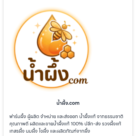
น้ำผึ้ง.com
ฟาร์มผึ้ง ผู้ผลิต จำหน่าย และส่งออก น้ำผึ้งแท้ จากธรรมชาติ
คุณภาพดี ผลิตและขายน้ำผึ้งแท้ 100% ปลีก-ส่ง รวงผึ้งแท้
เกสรผึ้ง นมผึ้ง ไขผึ้ง และผลิตภัณฑ์จากผึ้ง