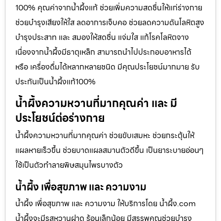
100% คุณค่าจากน้ำผึ้งแท้ ช่วยเพิ่มความสดชื่นให้แก่ร่างกาย
ช่วยบำรุงเสียงให้ใส ลดอาการเจ็บคอ ช่วยลดความดันโลหิตสูง
บำรุงประสาท และ สมองให้สดชื่น แจ่มใส แก้โรคโลหิตจาง
เนื่องจากน้ำผึ้งมีธาตุเหล็ก สามารถนำไปประกอบอาหารได้
หรือ เครื่องดื่มได้หลากหลายชนิด มีคุณประโยชน์มากมาย รับ
ประกันเป็นน้ำผึ้งแท้100%
น้ำผึ้งความหวานที่มากคุณค่า และ มี
ประโยชน์ต่อร่างกาย
น้ำผึ้งความหวานที่มากคุณค่า ช่วยขับเสมหะ ช่วยกระตุ้นให้
แผลหายเร็วขึ้น ช่วยบาดแผลสมานตัวดีขึ้น เป็นยาระบายอ่อนๆ
ใช้เป็นตัวทำลายพิษสมุนไพรบางตัว
น้ำผึ้ง เพื่อสุขภาพ และ ความงาม
น้ำผึ้ง เพื่อสุขภาพ และ ความงาม ให้บริการโดย น้ำผึ้ง.com
น้ำผึ้งจะมีรสหวานฝาด ร้อนเล็กน้อย มีสรรพคุณช่วยบำรุง