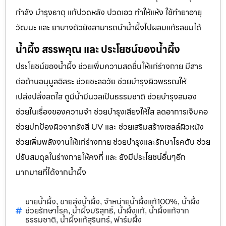
กำลัง บำรุงธาตุ แก้ปวดหลัง ปวดเอว ทำให้แห้ง ใช้ทำยาอายุ
วัฒนะ และ ยาบางตัวยังสามารถนำน้ำผึ้งไปผสมแก้รสขมได้
น้ำผึ้ง สรรพคุณ และ ประโยชน์ของน้ำผึ้ง
ประโยชน์ของน้ำผึ้ง ช่วยเพิ่มความสดชื่นให้แก่ร่างกาย มีสาร
ต่อต้านอนุมูลอิสระ ช่วยชะลอวัย ช่วยบำรุงผิวพรรณให้
เปล่งปลั่งสดใส ดูมีน้ำมีนวลเป็นธรรมชาติ ช่วยบำรุงสมอง
ช่วยในเรื่องของความจำ ช่วยบำรุงเสียงให้ใส ลดอาการเจ็บคอ
ช่วยปกป้องผิวจากรังสี UV และ ช่วยเสริมสร้างเซลล์ผิวหนัง
ช่วยเพิ่มพลังงานให้แก่ร่างกาย ช่วยบำรุงและรักษาโรคตับ ช่วย
ปรับสมดุลในร่างกายให้คงที่ และ ยังมีประโยชน์อื่นๆอีก
มากมายที่ได้จากน้ำผึ้ง
ขายน้ำผึ้ง
ขายส่งน้ำผึ้ง
จำหน่ายน้ำผึ้งแท้100%
น้ำผึ้ง
,
,
,
ช่วยรักษาโรค
น้ำผึ้งบริสุทธิ์
น้ำผึ้งแท้
น้ำผึ้งแท้จาก
,
,
,
ธรรมชาติ
น้ำผึ้งแท้สุรินทร์
ฟาร์มผึ้ง
,
,