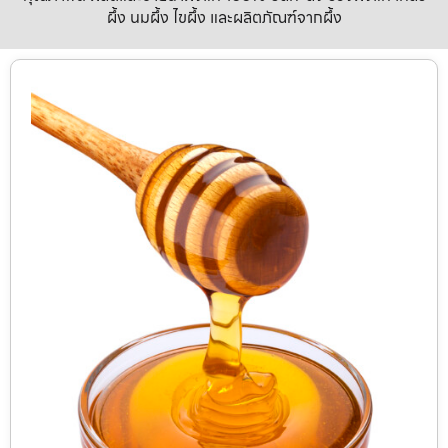
ผึ้ง นมผึ้ง ไขผึ้ง และผลิตภัณฑ์จากผึ้ง