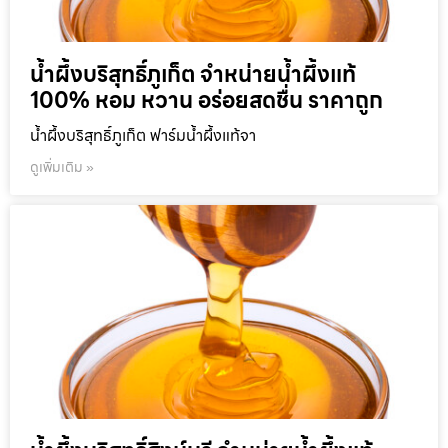
น้ำผึ้งบริสุทธิ์ภูเก็ต จำหน่ายน้ำผึ้งแท้
100% หอม หวาน อร่อยสดชื่น ราคาถูก
น้ำผึ้งบริสุทธิ์ภูเก็ต ฟาร์มน้ำผึ้งแท้จา
ดูเพิ่มเติม »