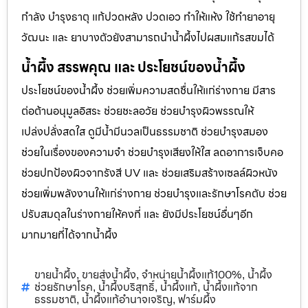
กำลัง บำรุงธาตุ แก้ปวดหลัง ปวดเอว ทำให้แห้ง ใช้ทำยาอายุ
วัฒนะ และ ยาบางตัวยังสามารถนำน้ำผึ้งไปผสมแก้รสขมได้
น้ำผึ้ง สรรพคุณ และ ประโยชน์ของน้ำผึ้ง
ประโยชน์ของน้ำผึ้ง ช่วยเพิ่มความสดชื่นให้แก่ร่างกาย มีสาร
ต่อต้านอนุมูลอิสระ ช่วยชะลอวัย ช่วยบำรุงผิวพรรณให้
เปล่งปลั่งสดใส ดูมีน้ำมีนวลเป็นธรรมชาติ ช่วยบำรุงสมอง
ช่วยในเรื่องของความจำ ช่วยบำรุงเสียงให้ใส ลดอาการเจ็บคอ
ช่วยปกป้องผิวจากรังสี UV และ ช่วยเสริมสร้างเซลล์ผิวหนัง
ช่วยเพิ่มพลังงานให้แก่ร่างกาย ช่วยบำรุงและรักษาโรคตับ ช่วย
ปรับสมดุลในร่างกายให้คงที่ และ ยังมีประโยชน์อื่นๆอีก
มากมายที่ได้จากน้ำผึ้ง
ขายน้ำผึ้ง
ขายส่งน้ำผึ้ง
จำหน่ายน้ำผึ้งแท้100%
น้ำผึ้ง
,
,
,
ช่วยรักษาโรค
น้ำผึ้งบริสุทธิ์
น้ำผึ้งแท้
น้ำผึ้งแท้จาก
,
,
,
ธรรมชาติ
น้ำผึ้งแท้อำนาจเจริญ
ฟาร์มผึ้ง
,
,