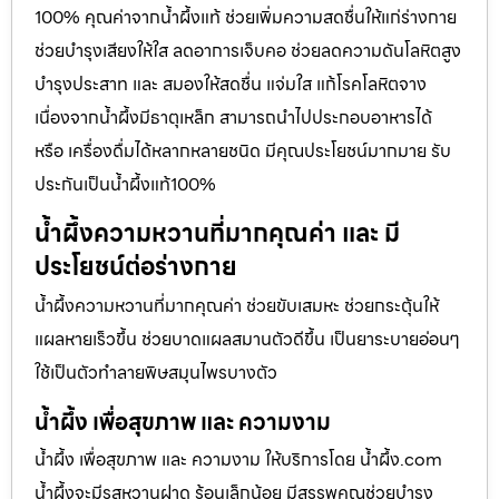
100% คุณค่าจากน้ำผึ้งแท้ ช่วยเพิ่มความสดชื่นให้แก่ร่างกาย
ช่วยบำรุงเสียงให้ใส ลดอาการเจ็บคอ ช่วยลดความดันโลหิตสูง
บำรุงประสาท และ สมองให้สดชื่น แจ่มใส แก้โรคโลหิตจาง
เนื่องจากน้ำผึ้งมีธาตุเหล็ก สามารถนำไปประกอบอาหารได้
หรือ เครื่องดื่มได้หลากหลายชนิด มีคุณประโยชน์มากมาย รับ
ประกันเป็นน้ำผึ้งแท้100%
น้ำผึ้งความหวานที่มากคุณค่า และ มี
ประโยชน์ต่อร่างกาย
น้ำผึ้งความหวานที่มากคุณค่า ช่วยขับเสมหะ ช่วยกระตุ้นให้
แผลหายเร็วขึ้น ช่วยบาดแผลสมานตัวดีขึ้น เป็นยาระบายอ่อนๆ
ใช้เป็นตัวทำลายพิษสมุนไพรบางตัว
น้ำผึ้ง เพื่อสุขภาพ และ ความงาม
น้ำผึ้ง เพื่อสุขภาพ และ ความงาม ให้บริการโดย น้ำผึ้ง.com
น้ำผึ้งจะมีรสหวานฝาด ร้อนเล็กน้อย มีสรรพคุณช่วยบำรุง