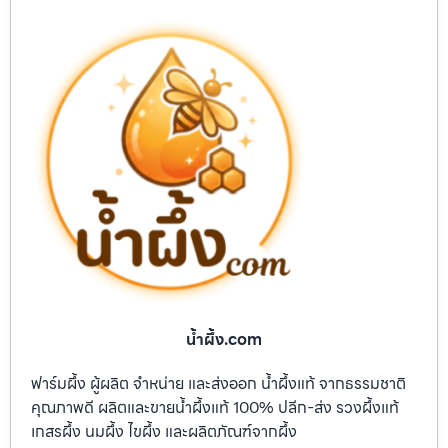
น้ำผึ้ง.com
ฟาร์มผึ้ง ผู้ผลิต จำหน่าย และส่งออก น้ำผึ้งแท้ จากธรรมชาติ
คุณภาพดี ผลิตและขายน้ำผึ้งแท้ 100% ปลีก-ส่ง รวงผึ้งแท้
เกสรผึ้ง นมผึ้ง ไขผึ้ง และผลิตภัณฑ์จากผึ้ง