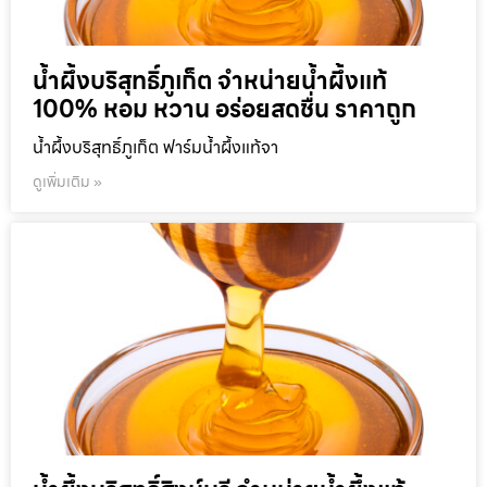
น้ำผึ้งบริสุทธิ์ภูเก็ต จำหน่ายน้ำผึ้งแท้
100% หอม หวาน อร่อยสดชื่น ราคาถูก
น้ำผึ้งบริสุทธิ์ภูเก็ต ฟาร์มน้ำผึ้งแท้จา
ดูเพิ่มเติม »