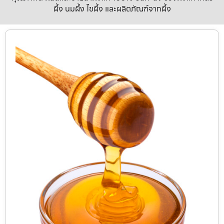
ผึ้ง นมผึ้ง ไขผึ้ง และผลิตภัณฑ์จากผึ้ง