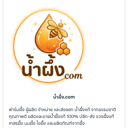
น้ำผึ้ง.com
ฟาร์มผึ้ง ผู้ผลิต จำหน่าย และส่งออก น้ำผึ้งแท้ จากธรรมชาติ
คุณภาพดี ผลิตและขายน้ำผึ้งแท้ 100% ปลีก-ส่ง รวงผึ้งแท้
เกสรผึ้ง นมผึ้ง ไขผึ้ง และผลิตภัณฑ์จากผึ้ง