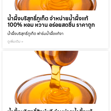
น้ำผึ้งบริสุทธิ์ภูเก็ต จำหน่ายน้ำผึ้งแท้
100% หอม หวาน อร่อยสดชื่น ราคาถูก
น้ำผึ้งบริสุทธิ์ภูเก็ต ฟาร์มน้ำผึ้งแท้จา
ดูเพิ่มเติม »