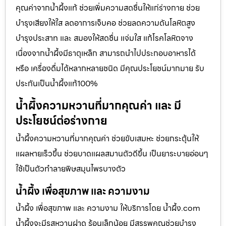
คุณค่าจากน้ำผึ้งแท้ ช่วยเพิ่มความสดชื่นให้แก่ร่างกาย ช่วย
บำรุงเสียงให้ใส ลดอาการเจ็บคอ ช่วยลดความดันโลหิตสูง
บำรุงประสาท และ สมองให้สดชื่น แจ่มใส แก้โรคโลหิตจาง
เนื่องจากน้ำผึ้งมีธาตุเหล็ก สามารถนำไปประกอบอาหารได้
หรือ เครื่องดื่มได้หลากหลายชนิด มีคุณประโยชน์มากมาย รับ
ประกันเป็นน้ำผึ้งแท้100%
น้ำผึ้งความหวานที่มากคุณค่า และ มี
ประโยชน์ต่อร่างกาย
น้ำผึ้งความหวานที่มากคุณค่า ช่วยขับเสมหะ ช่วยกระตุ้นให้
แผลหายเร็วขึ้น ช่วยบาดแผลสมานตัวดีขึ้น เป็นยาระบายอ่อนๆ
ใช้เป็นตัวทำลายพิษสมุนไพรบางตัว
น้ำผึ้ง เพื่อสุขภาพ และ ความงาม
น้ำผึ้ง เพื่อสุขภาพ และ ความงาม ให้บริการโดย น้ำผึ้ง.com
น้ำผึ้งจะมีรสหวานฝาด ร้อนเล็กน้อย มีสรรพคุณช่วยบำรุง