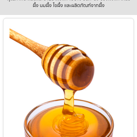
ผึ้ง นมผึ้ง ไขผึ้ง และผลิตภัณฑ์จากผึ้ง