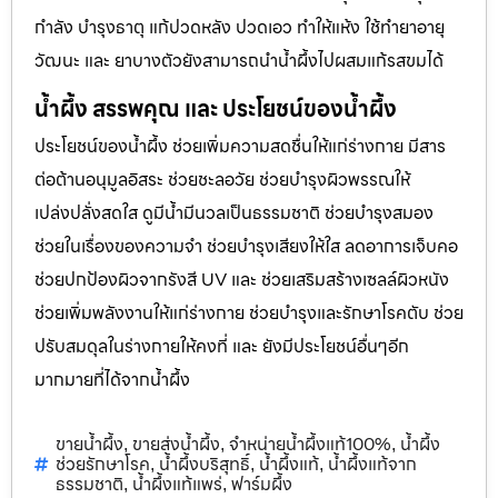
กำลัง บำรุงธาตุ แก้ปวดหลัง ปวดเอว ทำให้แห้ง ใช้ทำยาอายุ
วัฒนะ และ ยาบางตัวยังสามารถนำน้ำผึ้งไปผสมแก้รสขมได้
น้ำผึ้ง สรรพคุณ และ ประโยชน์ของน้ำผึ้ง
ประโยชน์ของน้ำผึ้ง ช่วยเพิ่มความสดชื่นให้แก่ร่างกาย มีสาร
ต่อต้านอนุมูลอิสระ ช่วยชะลอวัย ช่วยบำรุงผิวพรรณให้
เปล่งปลั่งสดใส ดูมีน้ำมีนวลเป็นธรรมชาติ ช่วยบำรุงสมอง
ช่วยในเรื่องของความจำ ช่วยบำรุงเสียงให้ใส ลดอาการเจ็บคอ
ช่วยปกป้องผิวจากรังสี UV และ ช่วยเสริมสร้างเซลล์ผิวหนัง
ช่วยเพิ่มพลังงานให้แก่ร่างกาย ช่วยบำรุงและรักษาโรคตับ ช่วย
ปรับสมดุลในร่างกายให้คงที่ และ ยังมีประโยชน์อื่นๆอีก
มากมายที่ได้จากน้ำผึ้ง
ขายน้ำผึ้ง
ขายส่งน้ำผึ้ง
จำหน่ายน้ำผึ้งแท้100%
น้ำผึ้ง
,
,
,
ช่วยรักษาโรค
น้ำผึ้งบริสุทธิ์
น้ำผึ้งแท้
น้ำผึ้งแท้จาก
,
,
,
ธรรมชาติ
น้ำผึ้งแท้แพร่
ฟาร์มผึ้ง
,
,