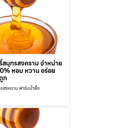
ุทธิ์สมุทรสงคราม จำหน่าย
 100% หอม หวาน อร่อย
ถูก
มุทรสงคราม ฟาร์มน้ำผึ้ง