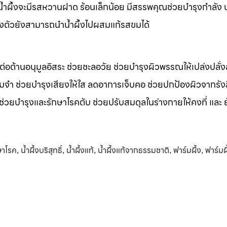
m น้ำผึ้งจะมีรสหวานฝาด ร้อนเล็กน้อย มีสรรพคุณช่วยบำรุงกำลัง 
างตัวยังสามารถนำน้ำผึ้งไปผสมแก้รสขมได้
รต่อต้านอนุมูลอิสระ ช่วยชะลอวัย ช่วยบำรุงผิวพรรณให้เปล่งปลั่ง
มจำ ช่วยบำรุงเสียงให้ใส ลดอาการเจ็บคอ ช่วยปกป้องผิวจากรัง
 ช่วยบำรุงและรักษาโรคตับ ช่วยปรับสมดุลในร่างกายให้คงที่ และ 
กษาโรค
น้ำผึ้งบริสุทธิ์
น้ำผึ้งแท้
น้ำผึ้งแท้จากธรรมชาติ
ฟาร์มผึ้ง
ฟาร์มผึ
,
,
,
,
,