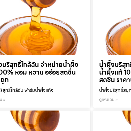
้งบริสุทธิ์ใกล้ฉัน จำหน่ายน้ำผึ้ง
น้ำผึ้งบริส
100% หอม หวาน อร่อยสดชื่น
น้ำผึ้งแท้
ถูก
สดชื่น ราคา
บริสุทธิ์ใกล้ฉัน ฟาร์มน้ำผึ้งแท้จ
น้ำผึ้งบริสุทธิ์ส
ิม »
ดูเพิ่มเติม »