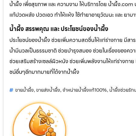
น้ำผึ้ง เพื่อสุขภาพ และ ความงาม ให้บริการโดย น้ำผึ้ง.co
แก้ปวดหลัง ปวดเอว ทำให้แห้ง ใช้ทำยาอายุวัฒนะ และ ยาบ
น้ำผึ้ง สรรพคุณ และ ประโยชน์ของน้ำผึ้ง
ประโยชน์ของน้ำผึ้ง ช่วยเพิ่มความสดชื่นให้แก่ร่างกาย มีสา
น้ำมีนวลเป็นธรรมชาติ ช่วยบำรุงสมอง ช่วยในเรื่องของควา
ช่วยเสริมสร้างเซลล์ผิวหนัง ช่วยเพิ่มพลังงานให้แก่ร่างกาย
ชน์อื่นๆอีกมากมายที่ได้จากน้ำผึ้ง
ขายน้ำผึ้ง
ขายส่งน้ำผึ้ง
จำหน่ายน้ำผึ้งแท้100%
น้ำผึ้งช่วยรั
,
,
,