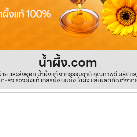
น้ำผึ้ง.com
ำหน่าย และส่งออก น้ำผึ้งแท้ จากธรรมชาติ คุณภาพดี ผลิตแ
ีก-ส่ง รวงผึ้งแท้ เกสรผึ้ง นมผึ้ง ไขผึ้ง และผลิตภัณฑ์จากผ