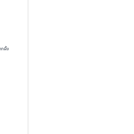
ากผึ้ง