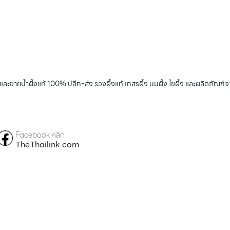
และขายน้ำผึ้งแท้ 100% ปลีก-ส่ง รวงผึ้งแท้ เกสรผึ้ง นมผึ้ง ไขผึ้ง และผลิตภัณฑ์จ
Facebook คลิก
TheThailink.com