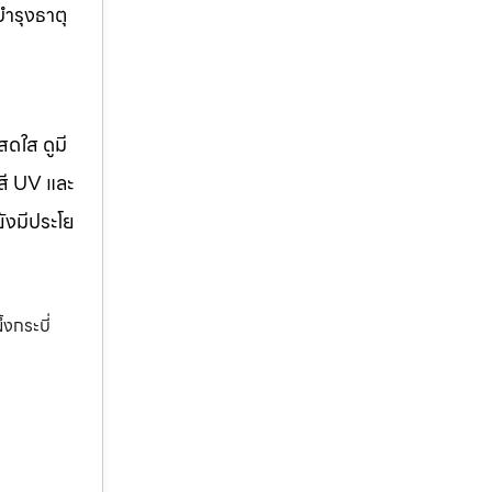
บำรุงธาตุ
สดใส ดูมี
สี UV และ
ยังมีประโย
้งกระบี่