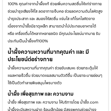
100% คุณค่าจากน้ำผึ้งแท้ ช่วยเพิ่มความสดชื่นให้แก่ร่างกาย
ช่วยบำรุงเสียงให้ใส ลดอาการเจ็บคอ ช่วยลดความดันโลหิตสูง
บำรุงประสาท และ สมองให้สดชื่น แจ่มใส แก้โรคโลหิตจาง
เนื่องจากน้ำผึ้งมีธาตุเหล็ก สามารถนำไปประกอบอาหารได้
หรือ เครื่องดื่มได้หลากหลายชนิด มีคุณประโยชน์มากมาย รับ
ประกันเป็นน้ำผึ้งแท้100%
น้ำผึ้งความหวานที่มากคุณค่า และ มี
ประโยชน์ต่อร่างกาย
น้ำผึ้งความหวานที่มากคุณค่า ช่วยขับเสมหะ ช่วยกระตุ้นให้
แผลหายเร็วขึ้น ช่วยบาดแผลสมานตัวดีขึ้น เป็นยาระบายอ่อนๆ
ใช้เป็นตัวทำลายพิษสมุนไพรบางตัว
น้ำผึ้ง เพื่อสุขภาพ และ ความงาม
น้ำผึ้ง เพื่อสุขภาพ และ ความงาม ให้บริการโดย น้ำผึ้ง.com
น้ำผึ้งจะมีรสหวานฝาด ร้อนเล็กน้อย มีสรรพคุณช่วยบำรุง