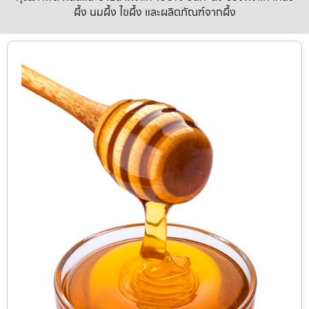
ผึ้ง นมผึ้ง ไขผึ้ง และผลิตภัณฑ์จากผึ้ง