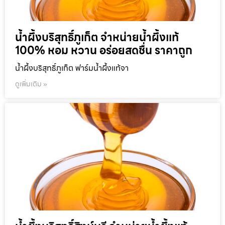
น้ำผึ้งบริสุทธิ์ภูเก็ต จำหน่ายน้ำผึ้งแท้
100% หอม หวาน อร่อยสดชื่น ราคาถูก
น้ำผึ้งบริสุทธิ์ภูเก็ต ฟาร์มน้ำผึ้งแท้จา
ดูเพิ่มเติม »