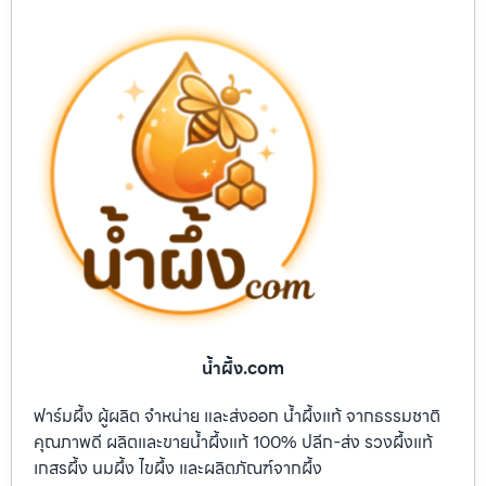
น้ำผึ้ง.com
ฟาร์มผึ้ง ผู้ผลิต จำหน่าย และส่งออก น้ำผึ้งแท้ จากธรรมชาติ
คุณภาพดี ผลิตและขายน้ำผึ้งแท้ 100% ปลีก-ส่ง รวงผึ้งแท้
เกสรผึ้ง นมผึ้ง ไขผึ้ง และผลิตภัณฑ์จากผึ้ง