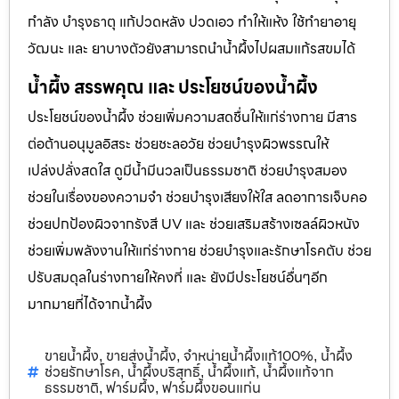
กำลัง บำรุงธาตุ แก้ปวดหลัง ปวดเอว ทำให้แห้ง ใช้ทำยาอายุ
วัฒนะ และ ยาบางตัวยังสามารถนำน้ำผึ้งไปผสมแก้รสขมได้
น้ำผึ้ง สรรพคุณ และ ประโยชน์ของน้ำผึ้ง
ประโยชน์ของน้ำผึ้ง ช่วยเพิ่มความสดชื่นให้แก่ร่างกาย มีสาร
ต่อต้านอนุมูลอิสระ ช่วยชะลอวัย ช่วยบำรุงผิวพรรณให้
เปล่งปลั่งสดใส ดูมีน้ำมีนวลเป็นธรรมชาติ ช่วยบำรุงสมอง
ช่วยในเรื่องของความจำ ช่วยบำรุงเสียงให้ใส ลดอาการเจ็บคอ
ช่วยปกป้องผิวจากรังสี UV และ ช่วยเสริมสร้างเซลล์ผิวหนัง
ช่วยเพิ่มพลังงานให้แก่ร่างกาย ช่วยบำรุงและรักษาโรคตับ ช่วย
ปรับสมดุลในร่างกายให้คงที่ และ ยังมีประโยชน์อื่นๆอีก
มากมายที่ได้จากน้ำผึ้ง
ขายน้ำผึ้ง
ขายส่งน้ำผึ้ง
จำหน่ายน้ำผึ้งแท้100%
น้ำผึ้ง
,
,
,
ช่วยรักษาโรค
น้ำผึ้งบริสุทธิ์
น้ำผึ้งแท้
น้ำผึ้งแท้จาก
,
,
,
ธรรมชาติ
ฟาร์มผึ้ง
ฟาร์มผึ้งขอนแก่น
,
,