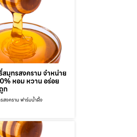
ุทธิ์สมุทรสงคราม จำหน่าย
 100% หอม หวาน อร่อย
ถูก
มุทรสงคราม ฟาร์มน้ำผึ้ง