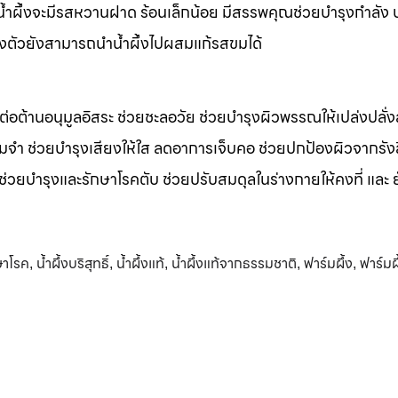
m น้ำผึ้งจะมีรสหวานฝาด ร้อนเล็กน้อย มีสรรพคุณช่วยบำรุงกำลัง 
างตัวยังสามารถนำน้ำผึ้งไปผสมแก้รสขมได้
รต่อต้านอนุมูลอิสระ ช่วยชะลอวัย ช่วยบำรุงผิวพรรณให้เปล่งปลั่ง
มจำ ช่วยบำรุงเสียงให้ใส ลดอาการเจ็บคอ ช่วยปกป้องผิวจากรัง
 ช่วยบำรุงและรักษาโรคตับ ช่วยปรับสมดุลในร่างกายให้คงที่ และ 
กษาโรค
น้ำผึ้งบริสุทธิ์
น้ำผึ้งแท้
น้ำผึ้งแท้จากธรรมชาติ
ฟาร์มผึ้ง
ฟาร์มผึ
,
,
,
,
,