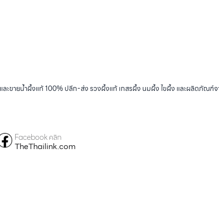
และขายน้ำผึ้งแท้ 100% ปลีก-ส่ง รวงผึ้งแท้ เกสรผึ้ง นมผึ้ง ไขผึ้ง และผลิตภัณฑ์จ
Facebook คลิก
TheThailink.com