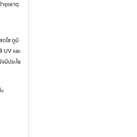
บำรุงธาตุ
สดใส ดูมี
สี UV และ
ยังมีประโย
้ง