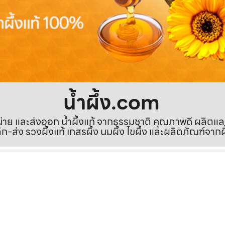
น้ำผึ้ง.com
ำหน่าย และส่งออก น้ำผึ้งแท้ จากธรรมชาติ คุณภาพดี ผลิตแ
ีก-ส่ง รวงผึ้งแท้ เกสรผึ้ง นมผึ้ง ไขผึ้ง และผลิตภัณฑ์จากผ