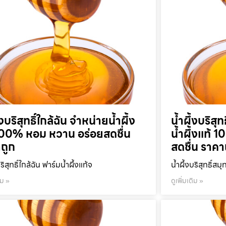
้งบริสุทธิ์ใกล้ฉัน จำหน่ายน้ำผึ้ง
น้ำผึ้งบริส
100% หอม หวาน อร่อยสดชื่น
น้ำผึ้งแท้
ถูก
สดชื่น ราคา
บริสุทธิ์ใกล้ฉัน ฟาร์มน้ำผึ้งแท้จ
น้ำผึ้งบริสุทธิ์ส
ิม »
ดูเพิ่มเติม »