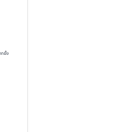
ากผึ้ง