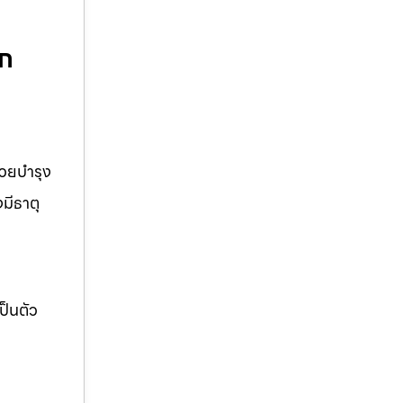
ูก
่วยบำรุง
มีธาตุ
ป็นตัว