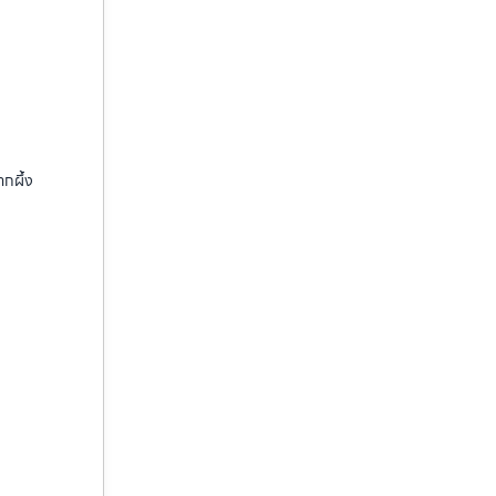
ากผึ้ง