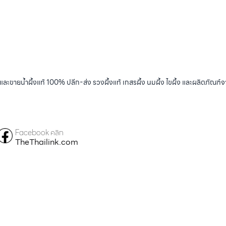
และขายน้ำผึ้งแท้ 100% ปลีก-ส่ง รวงผึ้งแท้ เกสรผึ้ง นมผึ้ง ไขผึ้ง และผลิตภัณฑ์จ
Facebook คลิก
TheThailink.com