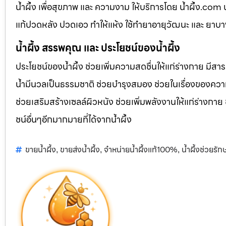
น้ำผึ้ง เพื่อสุขภาพ และ ความงาม ให้บริการโดย น้ำผึ้ง.co
แก้ปวดหลัง ปวดเอว ทำให้แห้ง ใช้ทำยาอายุวัฒนะ และ ยาบ
น้ำผึ้ง สรรพคุณ และ ประโยชน์ของน้ำผึ้ง
ประโยชน์ของน้ำผึ้ง ช่วยเพิ่มความสดชื่นให้แก่ร่างกาย มีสา
น้ำมีนวลเป็นธรรมชาติ ช่วยบำรุงสมอง ช่วยในเรื่องของควา
ช่วยเสริมสร้างเซลล์ผิวหนัง ช่วยเพิ่มพลังงานให้แก่ร่างกาย
ชน์อื่นๆอีกมากมายที่ได้จากน้ำผึ้ง
ขายน้ำผึ้ง
ขายส่งน้ำผึ้ง
จำหน่ายน้ำผึ้งแท้100%
น้ำผึ้งช่วยรั
,
,
,