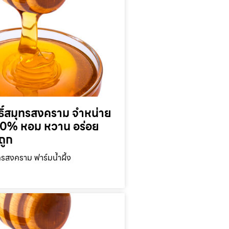
ุทธิ์สมุทรสงคราม จำหน่าย
 100% หอม หวาน อร่อย
ถูก
มุทรสงคราม ฟาร์มน้ำผึ้ง