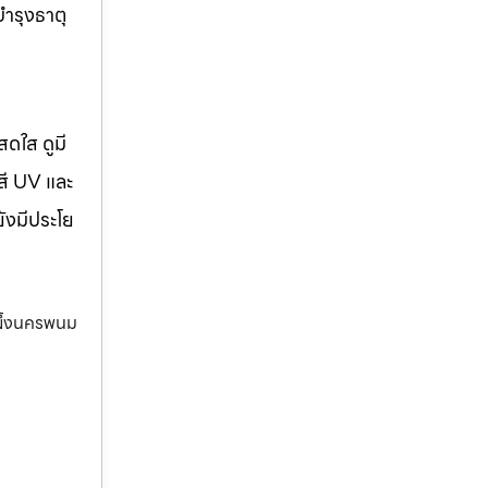
บำรุงธาตุ
สดใส ดูมี
สี UV และ
ยังมีประโย
ผึ้งนครพนม