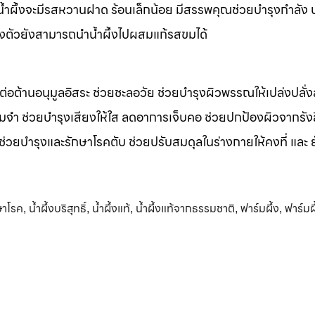
m น้ำผึ้งจะมีรสหวานฝาด ร้อนเล็กน้อย มีสรรพคุณช่วยบำรุงกำลัง 
างตัวยังสามารถนำน้ำผึ้งไปผสมแก้รสขมได้
รต่อต้านอนุมูลอิสระ ช่วยชะลอวัย ช่วยบำรุงผิวพรรณให้เปล่งปลั่ง
มจำ ช่วยบำรุงเสียงให้ใส ลดอาการเจ็บคอ ช่วยปกป้องผิวจากรัง
 ช่วยบำรุงและรักษาโรคตับ ช่วยปรับสมดุลในร่างกายให้คงที่ และ 
กษาโรค
น้ำผึ้งบริสุทธิ์
น้ำผึ้งแท้
น้ำผึ้งแท้จากธรรมชาติ
ฟาร์มผึ้ง
ฟาร์ม
,
,
,
,
,