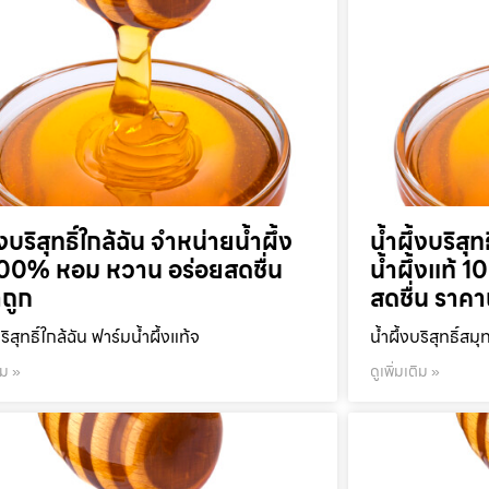
้งบริสุทธิ์ใกล้ฉัน จำหน่ายน้ำผึ้ง
น้ำผึ้งบริส
100% หอม หวาน อร่อยสดชื่น
น้ำผึ้งแท้
ถูก
สดชื่น ราคา
บริสุทธิ์ใกล้ฉัน ฟาร์มน้ำผึ้งแท้จ
น้ำผึ้งบริสุทธิ์ส
ิม »
ดูเพิ่มเติม »