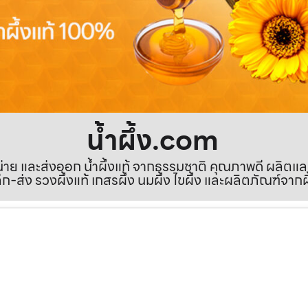
น้ำผึ้ง.com
ำหน่าย และส่งออก น้ำผึ้งแท้ จากธรรมชาติ คุณภาพดี ผลิตแ
ีก-ส่ง รวงผึ้งแท้ เกสรผึ้ง นมผึ้ง ไขผึ้ง และผลิตภัณฑ์จากผ