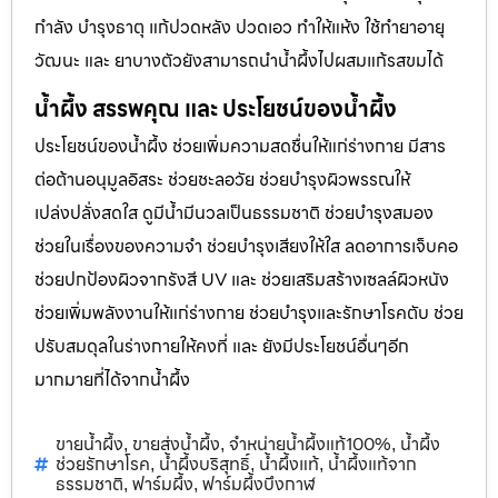
กำลัง บำรุงธาตุ แก้ปวดหลัง ปวดเอว ทำให้แห้ง ใช้ทำยาอายุ
วัฒนะ และ ยาบางตัวยังสามารถนำน้ำผึ้งไปผสมแก้รสขมได้
น้ำผึ้ง สรรพคุณ และ ประโยชน์ของน้ำผึ้ง
ประโยชน์ของน้ำผึ้ง ช่วยเพิ่มความสดชื่นให้แก่ร่างกาย มีสาร
ต่อต้านอนุมูลอิสระ ช่วยชะลอวัย ช่วยบำรุงผิวพรรณให้
เปล่งปลั่งสดใส ดูมีน้ำมีนวลเป็นธรรมชาติ ช่วยบำรุงสมอง
ช่วยในเรื่องของความจำ ช่วยบำรุงเสียงให้ใส ลดอาการเจ็บคอ
ช่วยปกป้องผิวจากรังสี UV และ ช่วยเสริมสร้างเซลล์ผิวหนัง
ช่วยเพิ่มพลังงานให้แก่ร่างกาย ช่วยบำรุงและรักษาโรคตับ ช่วย
ปรับสมดุลในร่างกายให้คงที่ และ ยังมีประโยชน์อื่นๆอีก
มากมายที่ได้จากน้ำผึ้ง
ขายน้ำผึ้ง
ขายส่งน้ำผึ้ง
จำหน่ายน้ำผึ้งแท้100%
น้ำผึ้ง
,
,
,
ช่วยรักษาโรค
น้ำผึ้งบริสุทธิ์
น้ำผึ้งแท้
น้ำผึ้งแท้จาก
,
,
,
ธรรมชาติ
ฟาร์มผึ้ง
ฟาร์มผึ้งบึงกาฬ
,
,