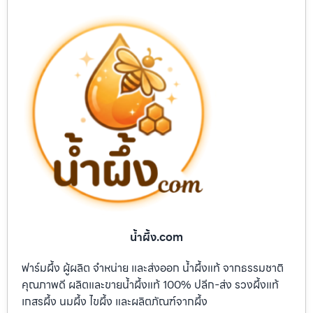
น้ำผึ้ง.com
ฟาร์มผึ้ง ผู้ผลิต จำหน่าย และส่งออก น้ำผึ้งแท้ จากธรรมชาติ
คุณภาพดี ผลิตและขายน้ำผึ้งแท้ 100% ปลีก-ส่ง รวงผึ้งแท้
เกสรผึ้ง นมผึ้ง ไขผึ้ง และผลิตภัณฑ์จากผึ้ง