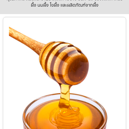
ผึ้ง นมผึ้ง ไขผึ้ง และผลิตภัณฑ์จากผึ้ง