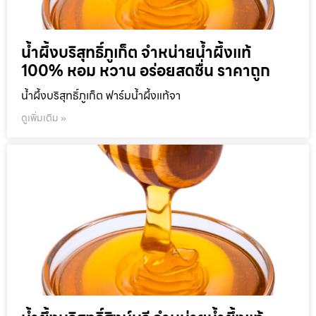
น้ำผึ้งบริสุทธิ์ภูเก็ต จำหน่ายน้ำผึ้งแท้
100% หอม หวาน อร่อยสดชื่น ราคาถูก
น้ำผึ้งบริสุทธิ์ภูเก็ต ฟาร์มน้ำผึ้งแท้จา
ดูเพิ่มเติม »