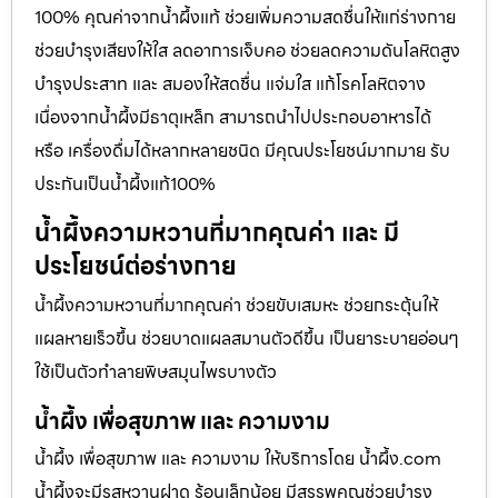
100% คุณค่าจากน้ำผึ้งแท้ ช่วยเพิ่มความสดชื่นให้แก่ร่างกาย
ช่วยบำรุงเสียงให้ใส ลดอาการเจ็บคอ ช่วยลดความดันโลหิตสูง
บำรุงประสาท และ สมองให้สดชื่น แจ่มใส แก้โรคโลหิตจาง
เนื่องจากน้ำผึ้งมีธาตุเหล็ก สามารถนำไปประกอบอาหารได้
หรือ เครื่องดื่มได้หลากหลายชนิด มีคุณประโยชน์มากมาย รับ
ประกันเป็นน้ำผึ้งแท้100%
น้ำผึ้งความหวานที่มากคุณค่า และ มี
ประโยชน์ต่อร่างกาย
น้ำผึ้งความหวานที่มากคุณค่า ช่วยขับเสมหะ ช่วยกระตุ้นให้
แผลหายเร็วขึ้น ช่วยบาดแผลสมานตัวดีขึ้น เป็นยาระบายอ่อนๆ
ใช้เป็นตัวทำลายพิษสมุนไพรบางตัว
น้ำผึ้ง เพื่อสุขภาพ และ ความงาม
น้ำผึ้ง เพื่อสุขภาพ และ ความงาม ให้บริการโดย น้ำผึ้ง.com
น้ำผึ้งจะมีรสหวานฝาด ร้อนเล็กน้อย มีสรรพคุณช่วยบำรุง