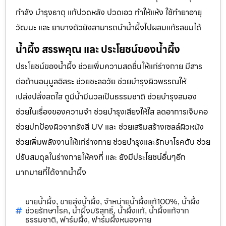
กำลัง บำรุงธาตุ แก้ปวดหลัง ปวดเอว ทำให้แห้ง ใช้ทำยาอายุ
วัฒนะ และ ยาบางตัวยังสามารถนำน้ำผึ้งไปผสมแก้รสขมได้
น้ำผึ้ง สรรพคุณ และ ประโยชน์ของน้ำผึ้ง
ประโยชน์ของน้ำผึ้ง ช่วยเพิ่มความสดชื่นให้แก่ร่างกาย มีสาร
ต่อต้านอนุมูลอิสระ ช่วยชะลอวัย ช่วยบำรุงผิวพรรณให้
เปล่งปลั่งสดใส ดูมีน้ำมีนวลเป็นธรรมชาติ ช่วยบำรุงสมอง
ช่วยในเรื่องของความจำ ช่วยบำรุงเสียงให้ใส ลดอาการเจ็บคอ
ช่วยปกป้องผิวจากรังสี UV และ ช่วยเสริมสร้างเซลล์ผิวหนัง
ช่วยเพิ่มพลังงานให้แก่ร่างกาย ช่วยบำรุงและรักษาโรคตับ ช่วย
ปรับสมดุลในร่างกายให้คงที่ และ ยังมีประโยชน์อื่นๆอีก
มากมายที่ได้จากน้ำผึ้ง
ขายน้ำผึ้ง
ขายส่งน้ำผึ้ง
จำหน่ายน้ำผึ้งแท้100%
น้ำผึ้ง
,
,
,
ช่วยรักษาโรค
น้ำผึ้งบริสุทธิ์
น้ำผึ้งแท้
น้ำผึ้งแท้จาก
,
,
,
ธรรมชาติ
ฟาร์มผึ้ง
ฟาร์มผึ้งหนองคาย
,
,