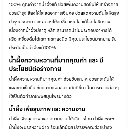
100% คุณค่าจากน้ำผึ้งแท้ ช่วยเพิ่มความสดชื่นให้แก่ร่างกาย
ช่วยบำรุงเสียงให้ใส ลดอาการเจ็บคอ ช่วยลดความดันโลหิตสูง
บำรุงประสาท และ สมองให้สดชื่น แจ่มใส แก้โรคโลหิตจาง
เนื่องจากน้ำผึ้งมีธาตุเหล็ก สามารถนำไปประกอบอาหารได้
หรือ เครื่องดื่มได้หลากหลายชนิด มีคุณประโยชน์มากมาย รับ
ประกันเป็นน้ำผึ้งแท้100%
น้ำผึ้งความหวานที่มากคุณค่า และ มี
ประโยชน์ต่อร่างกาย
น้ำผึ้งความหวานที่มากคุณค่า ช่วยขับเสมหะ ช่วยกระตุ้นให้
แผลหายเร็วขึ้น ช่วยบาดแผลสมานตัวดีขึ้น เป็นยาระบายอ่อนๆ
ใช้เป็นตัวทำลายพิษสมุนไพรบางตัว
น้ำผึ้ง เพื่อสุขภาพ และ ความงาม
น้ำผึ้ง เพื่อสุขภาพ และ ความงาม ให้บริการโดย น้ำผึ้ง.com
น้ำผึ้งจะมีรสหวานฝาด ร้อนเล็กน้อย มีสรรพคุณช่วยบำรุง