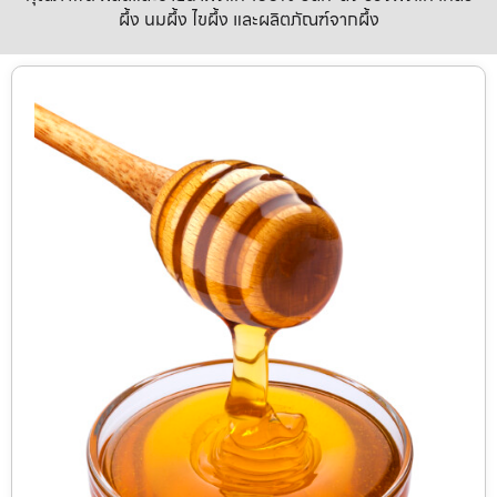
ผึ้ง นมผึ้ง ไขผึ้ง และผลิตภัณฑ์จากผึ้ง