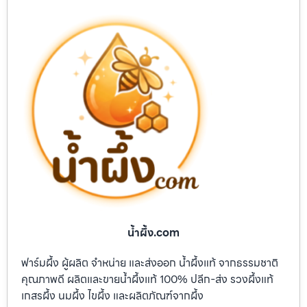
น้ำผึ้ง.com
ฟาร์มผึ้ง ผู้ผลิต จำหน่าย และส่งออก น้ำผึ้งแท้ จากธรรมชาติ
คุณภาพดี ผลิตและขายน้ำผึ้งแท้ 100% ปลีก-ส่ง รวงผึ้งแท้
เกสรผึ้ง นมผึ้ง ไขผึ้ง และผลิตภัณฑ์จากผึ้ง