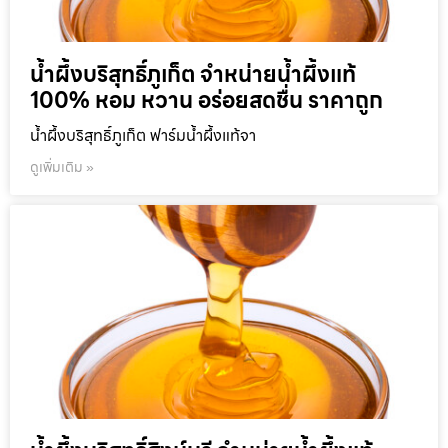
น้ำผึ้งบริสุทธิ์ภูเก็ต จำหน่ายน้ำผึ้งแท้
100% หอม หวาน อร่อยสดชื่น ราคาถูก
น้ำผึ้งบริสุทธิ์ภูเก็ต ฟาร์มน้ำผึ้งแท้จา
ดูเพิ่มเติม »