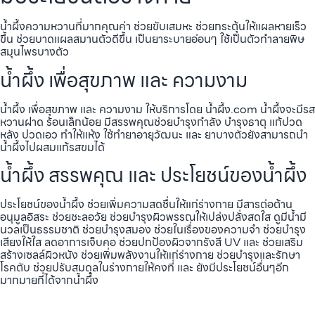
น้ำผึ้งความหวานที่มากคุณค่า ช่วยขับเสมหะ ช่วยกระตุ้นให้แผลหายเร็ว
ขึ้น ช่วยบาดแผลสมานตัวดีขึ้น เป็นยาระบายอ่อนๆ ใช้เป็นตัวทำลายพิษ
สมุนไพรบางตัว
น้ำผึ้ง เพื่อสุขภาพ และ ความงาม
น้ำผึ้ง เพื่อสุขภาพ และ ความงาม ให้บริการโดย น้ำผึ้ง.com น้ำผึ้งจะมีรส
หวานฝาด ร้อนเล็กน้อย มีสรรพคุณช่วยบำรุงกำลัง บำรุงธาตุ แก้ปวด
หลัง ปวดเอว ทำให้แห้ง ใช้ทำยาอายุวัฒนะ และ ยาบางตัวยังสามารถนำ
น้ำผึ้งไปผสมแก้รสขมได้
น้ำผึ้ง สรรพคุณ และ ประโยชน์ของน้ำผึ้ง
ประโยชน์ของน้ำผึ้ง ช่วยเพิ่มความสดชื่นให้แก่ร่างกาย มีสารต่อต้าน
อนุมูลอิสระ ช่วยชะลอวัย ช่วยบำรุงผิวพรรณให้เปล่งปลั่งสดใส ดูมีน้ำมี
นวลเป็นธรรมชาติ ช่วยบำรุงสมอง ช่วยในเรื่องของความจำ ช่วยบำรุง
เสียงให้ใส ลดอาการเจ็บคอ ช่วยปกป้องผิวจากรังสี UV และ ช่วยเสริม
สร้างเซลล์ผิวหนัง ช่วยเพิ่มพลังงานให้แก่ร่างกาย ช่วยบำรุงและรักษา
โรคตับ ช่วยปรับสมดุลในร่างกายให้คงที่ และ ยังมีประโยชน์อื่นๆอีก
มากมายที่ได้จากน้ำผึ้ง